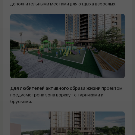
дополнительными местами для отдыха взрослых.
WhatsApp
WhatsApp
WhatsApp
Отправить заявку
Отправить заявку
Отправить заявку
Отправить заявку
Email
Email
Email
Для любителей активного образа жизни
проектом
предусмотрена зона воркаут с турниками и
брусьями.