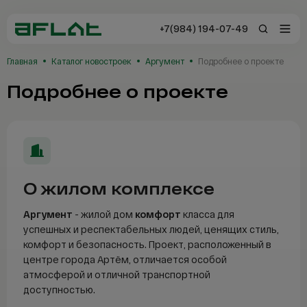
+7(984) 194-07-49
+7(984) 194-0
Главная
Каталог новостроек
Аргумент
Подробнее о проекте
Владивосток
Подробнее о проекте
Заказать звонок
Отзывы
О жилом комплексе
Каталог
Аргумент
- жилой дом
комфорт
класса для
успешных и респектабельных людей, ценящих стиль,
Новостройки
комфорт и безопасность. Проект, расположенный в
центре города Артём, отличается особой
Сервисы AFLAT
атмосферой и отличной транспортной
доступностью.
Таиланд