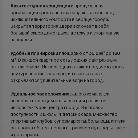
Продажа
Архитектурная концепция
и продуманная
Аренда
организация пространства создают атмосферу
исключительного комфорта в сердце города.
Покупка
Закрытая территория двора включает в себя
большой сквер для отдыха, детскую и спортивную
Ипотека
площадки.
Ипотечный калькулятор
Удобные планировки
площадью от
35,6 м²
до
160
ДВ ипотека
м²
. В каждой квартире есть лоджия с витражным
Семейная ипотека
остеклением. На последних этажах предусмотрены
Сельская ипотека
двухуровневые квартиры, из окон которых
открываются удивительные виды на город.
IT-ипотека
Идеальное расположение
жилого комплекса
О компании
позволяет жильцам пользоваться развитой
инфрастуктурой центра города. В шаговой
О компании
доступности 2 школы, 4 детских сада, множество
FAQ
спортивных клубов, супермаркеты, больницы, аптеки,
Контакты
остановка общественного транспорта, скверы, кафе
и рестораны.