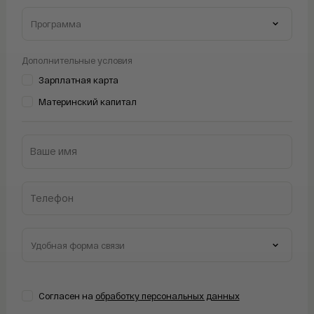
Дальневосточный банк
Газпромбанк
Дополнительные условия
IT-ипотека
Россельхозбанк
Зарплатная карта
Материнский капитал
Сельская ипотека
Совкомбанк
Семейная ипотека
АТБ
Ваше имя
ДВ ипотека
ПСБ
Телефон
ВТБ
Сбербанк
ДОМ.РФ
Звонок
Согласен на
обработку персональных данных