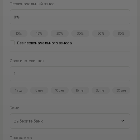
Первоначальный взнос
Telegram
WhatsAp
10%
15%
20%
30%
50%
80%
Без первоначального взноса
Срок ипотеки, лет
1 год
5 лет
10 лет
15 лет
20 лет
30 лет
Банк
Программа