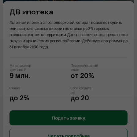
ДВ ипотека
Льготная ипотека с господдержкой, которая позволяет купить
или построить жилье в кредит по ставке до 2% годовых,
расположенное на территории Дальневосточного федерального
округа и арктических регионов России. Действует программа до
31 декабря 2030 года.
Макс. размер
Первоначальный
кредита, ₽
взнос
9 млн.
от 20%
Ставка
Срок кредита,
лет
до 2%
до 20
Подать заявку
Читать подробнее