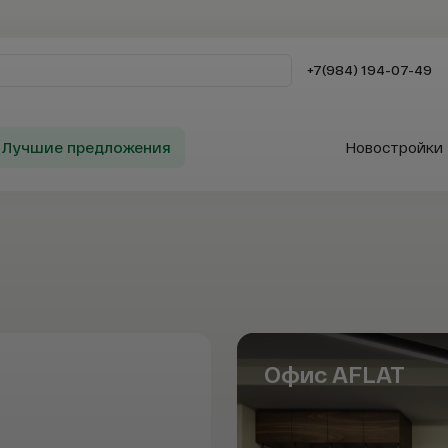
+7(984) 194-07-49
Лучшие предложения
Новостройки
Заказать звонок
Сервисы AFLA
Таиланд
Офис AFLAT
Продажа
Телефон
Телефон
Телефон
Телефон
Аренда
Покупка
Телефон