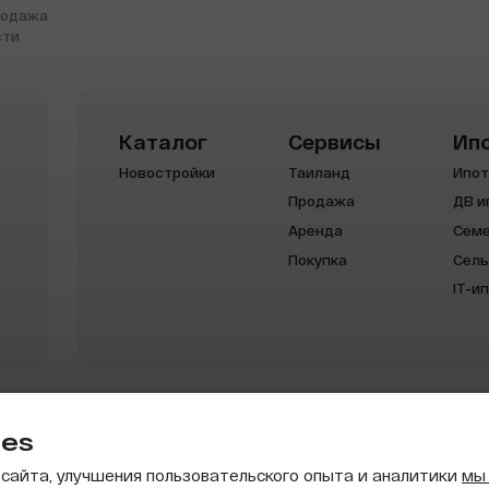
родажа
Получить презентацию
сти
Каталог
Сервисы
Ип
Новостройки
Таиланд
Ипот
Продажа
ДВ и
Аренда
Семе
Покупка
Сель
IT-и
ies
© 2026 AFLAT. Все права защищены
сайта, улучшения пользовательского опыта и аналитики
мы