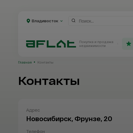
Владивосток
Покупка и продажа
Владивосток
недвижимости
Главная
Контакты
Контакты
Каталог
Новостройки
Адрес
Ваше имя
Ваше имя
Ваше имя
Ваше имя
Новосибирск, Фрунзе, 20
Телефон
Email
Email
Email
Ваше имя