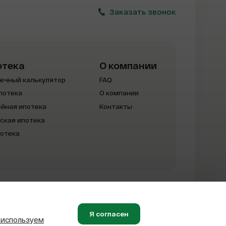
Заказать звонок
отека
О компании
ечный калькулятор
FAQ
потека
О компании
йная ипотека
Контакты
ская ипотека
потека
Карта сайта
Я согласен
 используем