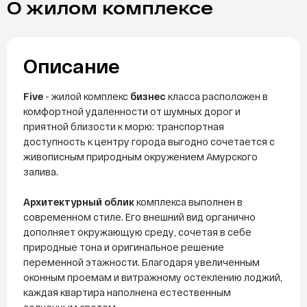
О жилом комплексе
Telegram
WhatsAp
Описание
Five
- жилой комплекс
бизнес
класса расположен в
комфортной удаленности от шумных дорог и
приятной близости к морю: транспортная
доступность к центру города выгодно сочетается с
живописным природным окружением Амурского
залива.
Архитектурный облик
комплекса выполнен в
современном стиле. Его внешний вид органично
дополняет окружающую среду, сочетая в себе
природные тона и оригинальное решение
переменной этажности. Благодаря увеличенным
оконным проемам и витражному остеклению лоджий,
каждая квартира наполнена естественным