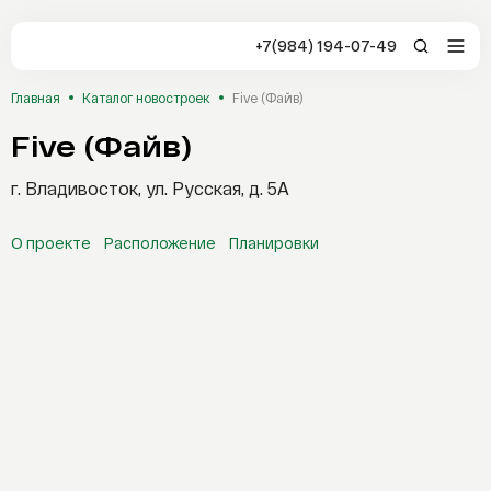
+7(984) 194-07-49
+7(984) 194-0
Главная
Каталог новостроек
Five (Файв)
Владивосток
Five (Файв)
Заказать звонок
Отзывы
г. Владивосток, ул. Русская, д. 5А
Студия
1-комнатная
2-комнатная
О проекте
Расположение
Планировки
3-комнатная
4-комнатная
5 комнат и более
Стоимость, ₽
Каталог
Новостройки
От
До
Сервисы AFLAT
Площадь, м²
Таиланд