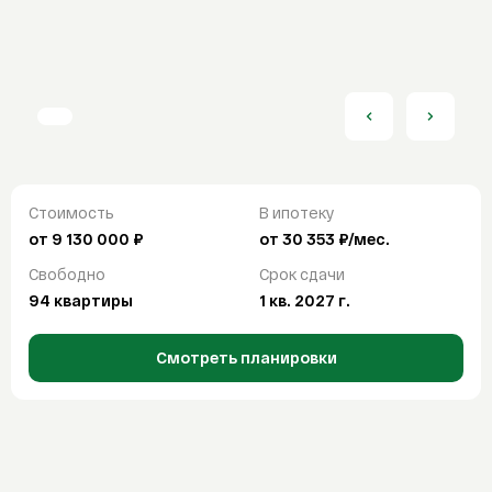
От
До
Продажа
Аренда
Отделка
Покупка
С отделкой
Без отделки
White box
Ипотека
Ипотечный калькулятор
Найти
ДВ ипотека
Стоимость
В ипотеку
Семейная ипотека
СБРОСИТЬ ВСЕ ФИЛЬТРЫ
от 9 130 000 ₽
от 30 353 ₽/мес.
Сельская ипотека
Свободно
Срок сдачи
IT-ипотека
94 квартиры
1 кв. 2027 г.
О компании
Смотреть планировки
О компании
FAQ
Контакты