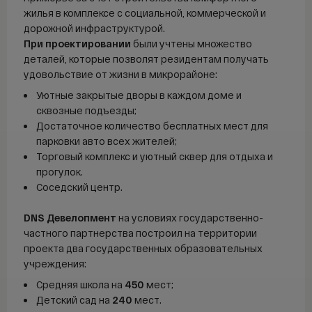
Продажа
жилья в комплексе с социальной, коммерческой и
Аренда
дорожной инфраструктурой.
При проектировании
были учтены множество
Покупка
деталей, которые позволят резидентам получать
удовольствие от жизни в микрорайоне:
Ипотека
Уютные закрытые дворы в каждом доме и
Ипотечный калькулятор
сквозные подъезды;
ДВ ипотека
Достаточное количество бесплатных мест для
парковки авто всех жителей;
Семейная ипотека
Торговый комплекс и уютный сквер для отдыха и
Сельская ипотека
прогулок.
IT-ипотека
Соседский центр.
О компании
DNS Девелопмент
на условиях государственно-
частного партнерства построил на территории
О компании
проекта два государственных образовательных
учреждения:
FAQ
Средняя школа
на
450
мест;
Контакты
Детский сад на
240
мест.