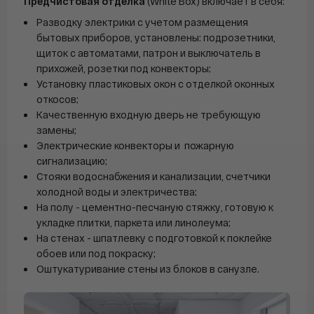
Предчистовая отделка
(White Box) включает в себя:
Разводку электрики с учетом размещения
бытовых приборов, установлены: подрозетники,
щиток с автоматами, патрон и выключатель в
прихожей, розетки под конвекторы;
Установку пластиковых окон с отделкой оконных
откосов;
Качественную входную дверь не требующую
замены;
Электрические конвекторы и пожарную
сигнализацию;
Стояки водоснабжения и канализации, счетчики
холодной воды и электричества;
На полу - цементно-песчаную стяжку, готовую к
укладке плитки, паркета или линолеума;
На стенах - шпатлевку с подготовкой к поклейке
обоев или под покраску;
Оштукатуривание стены из блоков в санузле.