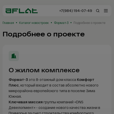
+7(984) 194-07-49
+7(984) 194-0
Главная
Каталог новостроек
Формат-3
Подробнее о проекте
Владивосток
Подробнее о проекте
Заказать звонок
Отзывы
О жилом комплексе
Каталог
Формат-3
это 8-этажный дом класса
Комфорт
Плюс
, который входит в состав абсолютно нового
Новостройки
микрорайона европейского типа в поселке Зима
Южная.
Сервисы AFLAT
Ключевая миссия
группы компаний «DNS
Девелопмент»
- создание нового качества жизни в
Таиланд
Приморье за счет строительства комфортного