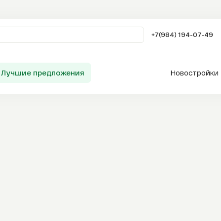
+7(984) 194-07-49
Лучшие предложения
Новостройки
Заказать звонок
Сервисы AFLA
Таиланд
Продажа
Аренда
Покупка