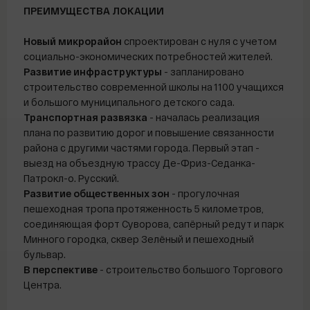
ПРЕИМУЩЕСТВА ЛОКАЦИИ
Новый микрорайон
спроектирован с нуля с учетом
социально-экономических потребностей жителей.
Развитие инфраструктуры
- запланировано
строительство современной школы на 1100 учащихся
и большого муниципального детского сада.
Транспортная развязка
- началась реализация
плана по развитию дорог и повышение связанности
района с другими частями города. Первый этап -
выезд на объездную трассу Де-Фриз-Седанка-
Патрокл-о. Русский.
Развитие общественных зон
- прогулочная
пешеходная тропа протяженность 5 километров,
соединяющая форт Суворова, сапёрный редут и парк
Минного городка, сквер Зелёный и пешеходный
бульвар.
В перспективе
- строительство большого Торгового
Центра.