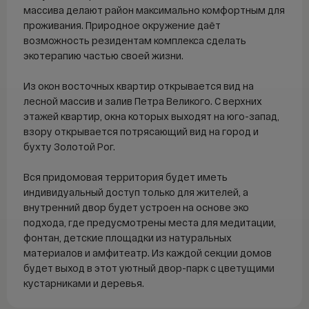
Продажа
массива делают район максимально комфортным для
Аренда
проживания. Природное окружение даёт
возможность резидентам комплекса сделать
Покупка
экотерапию частью своей жизни.
Ипотека
Из окон восточных квартир открывается вид на
лесной массив и залив Петра Великого. С верхних
Ипотечный калькулятор
этажей квартир, окна которых выходят на юго-запад,
ДВ ипотека
взору открывается потрясающий вид на город и
Семейная ипотека
бухту Золотой Рог.
Сельская ипотека
Вся придомовая территория будет иметь
IT-ипотека
индивидуальный доступ только для жителей, а
внутренний двор будет устроен на основе эко
О компании
подхода, где предусмотрены места для медитации,
фонтан, детские площадки из натуральных
О компании
материалов и амфитеатр. Из каждой секции домов
FAQ
будет выход в этот уютный двор-парк с цветущими
Контакты
кустарниками и деревья.