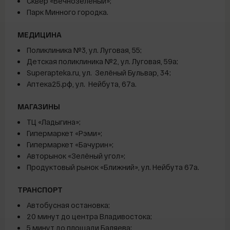
Сквер «Вечнозеленый»;
Парк Минного городка.
МЕДИЦИНА
Поликлиника №3, ул. Луговая, 55;
Детская поликлиника №2, ул. Луговая, 59а;
Superapteka.ru, ул. Зелёный Бульвар, 34;
Аптека25.рф, ул. Нейбута, 67а.
МАГАЗИНЫ
ТЦ «Ладыгина»;
Гипермаркет «Рэми»;
Гипермаркет «Бачурин»;
Авторынок «Зелёный угол»;
Продуктовый рынок «Ближний», ул. Нейбута 67а.
ТРАНСПОРТ
Автобусная остановка;
20 минут до центра Владивостока;
5 минут до площади Баляева;