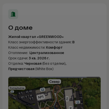
Telegram
WhatsAp
О доме
Жилой квартал «GREENWOOD»
Класс энергоэффективности здания
: В
Класс недвижимости:
Комфорт
Отопление:
Централизованное
Срок сдачи:
3 кв. 2026
г.
Отделка:
Черновая
(без отделки)
,
Предчистовая
(White Box)