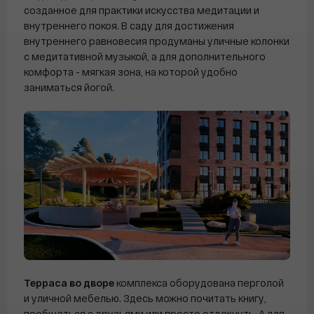
созданное для практики искусства медитации и
Отправить заявку
Отправить заявку
Отправить заявку
внутреннего покоя. В саду для достижения
Email
Email
Email
внутреннего равновесия продуманы уличные колонки
с медитативной музыкой, а для дополнительного
комфорта - мягкая зона, на которой удобно
заниматься йогой.
Терраса во дворе
комплекса оборудована перголой
и уличной мебелью. Здесь можно почитать книгу,
пообщаться с друзьями или просто отдохнуть. А для