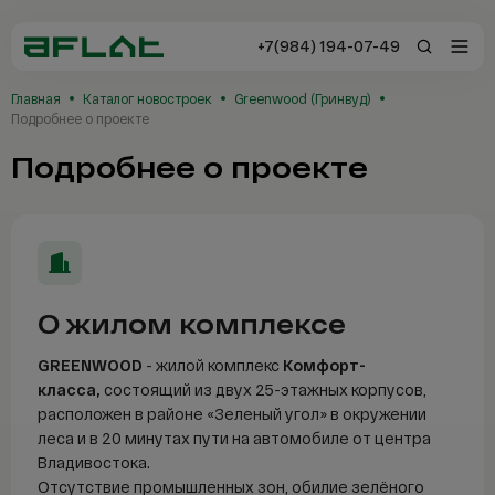
+7(984) 194-07-49
+7(984) 194-0
Главная
Каталог новостроек
Greenwood (Гринвуд)
Владивосток
Подробнее о проекте
Подробнее о проекте
Заказать звонок
Отзывы
О жилом комплексе
Каталог
GREENWOOD
- жилой комплекс
Комфорт-
Новостройки
класса,
состоящий из двух 25-этажных корпусов,
расположен в районе «Зеленый угол» в окружении
Сервисы AFLAT
леса и в 20 минутах пути на автомобиле от центра
Владивостока.
Таиланд
Отсутствие промышленных зон, обилие зелёного