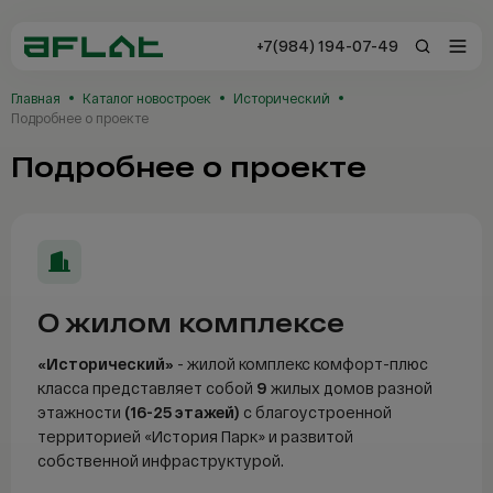
+7(984) 194-07-49
+7(984) 194-0
Главная
Каталог новостроек
Исторический
Владивосток
Подробнее о проекте
Подробнее о проекте
Заказать звонок
Отзывы
О жилом комплексе
Каталог
«Исторический»
- жилой комплекс комфорт-плюс
Новостройки
класса представляет собой
9
жилых домов разной
этажности
(16-25 этажей)
с благоустроенной
Сервисы AFLAT
территорией «История Парк» и развитой
собственной инфраструктурой.
Таиланд