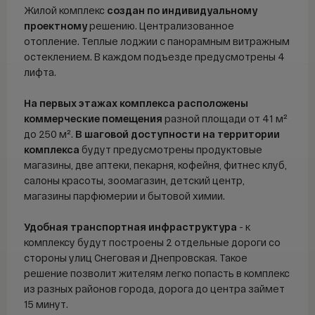
Продажа
Жилой комплекс
создан по индивидуальному
Аренда
проектному
решению. Централизованное
отопление. Теплые лоджии с панорамным витражным
Покупка
остеклением. В каждом подъезде предусмотрены 4
лифта.
Ипотека
На первых этажах комплекса расположены
Ипотечный калькулятор
коммерческие помещения
разной площади от 41 м²
ДВ ипотека
до 250 м².
В шаговой
доступности
на территории
Семейная ипотека
комплекса
будут предусмотрены продуктовые
магазины, две аптеки, пекарня, кофейня, фитнес клуб,
Сельская ипотека
салоны красоты, зоомагазин, детский центр,
IT-ипотека
магазины парфюмерии и бытовой химии.
О компании
Удобная транспортная инфраструктура
- к
комплексу будут построены 2 отдельные дороги со
О компании
стороны улиц Снеговая и Днепровская. Такое
FAQ
решение позволит жителям легко попасть в комплекс
Контакты
из разных районов города, дорога до центра займет
15 минут.