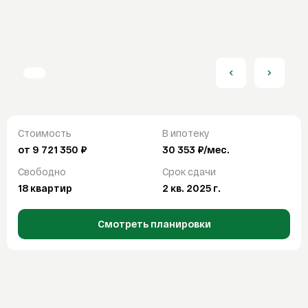
От
До
Продажа
Аренда
Отделка
Покупка
С отделкой
Без отделки
White box
Ипотека
Ипотечный калькулятор
Найти
ДВ ипотека
Стоимость
В ипотеку
Семейная ипотека
СБРОСИТЬ ВСЕ ФИЛЬТРЫ
от 9 721 350 ₽
30 353 ₽/мес.
Сельская ипотека
Свободно
Срок сдачи
IT-ипотека
18 квартир
2 кв. 2025 г.
О компании
Смотреть планировки
О компании
FAQ
Контакты