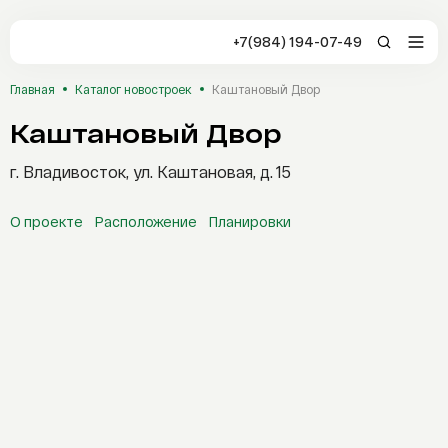
+7(984) 194-07-49
+7(984) 194-0
Главная
Каталог новостроек
Каштановый Двор
Владивосток
Каштановый Двор
Заказать звонок
Отзывы
г. Владивосток, ул. Каштановая, д. 15
Студия
1-комнатная
2-комнатная
О проекте
Расположение
Планировки
3-комнатная
4-комнатная
5 комнат и более
Стоимость, ₽
Каталог
Новостройки
От
До
Сервисы AFLAT
Площадь, м²
Таиланд