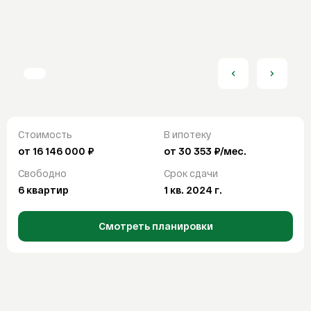
От
До
Продажа
Аренда
Отделка
Покупка
С отделкой
Без отделки
White box
Ипотека
Ипотечный калькулятор
Найти
ДВ ипотека
Стоимость
В ипотеку
Семейная ипотека
СБРОСИТЬ ВСЕ ФИЛЬТРЫ
от 16 146 000 ₽
от 30 353 ₽/мес.
Сельская ипотека
Свободно
Срок сдачи
IT-ипотека
6 квартир
1 кв. 2024 г.
О компании
Смотреть планировки
О компании
FAQ
Контакты