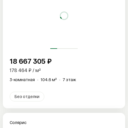
18 667 305 ₽
Ваше имя
Ваше имя
Ваше имя
178 464 ₽ / м²
3-комнатная
104.6 м²
7 этаж
Ваше имя
Телефон
Телефон
Телефон
Ваше имя
Ваше имя
Без отделки
Телефон
Email
Email
Email
Телефон
Телефон
Владивосток
Новосибирск
Солярис
Согласен на
обработку персональных