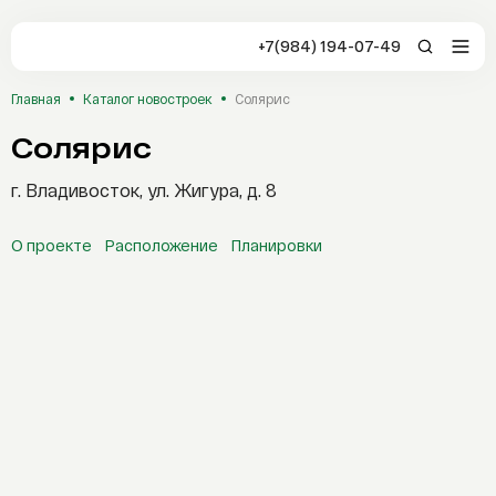
+7(984) 194-07-49
+7(984) 194-0
Главная
Каталог новостроек
Солярис
Владивосток
Солярис
Заказать звонок
Отзывы
г. Владивосток, ул. Жигура, д. 8
Студия
1-комнатная
2-комнатная
О проекте
Расположение
Планировки
3-комнатная
4-комнатная
5 комнат и более
Стоимость, ₽
Каталог
Новостройки
От
До
Сервисы AFLAT
Площадь, м²
Таиланд