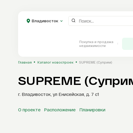
Владивосток
Покупка и продажа
Владивосток
недвижимости
Главная
Каталог новостроек
SUPREME (Суприм)
SUPREME (Супри
Каталог
г. Владивосток, ул Енисейская, д. 7 с1
Новостройки
О проекте
Расположение
Планировки