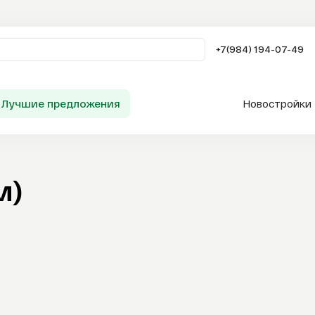
+7(984) 194-07-49
Лучшие предложения
Новостройки
Заказать звонок
м)
Сервисы AFLA
Таиланд
Продажа
Аренда
Покупка