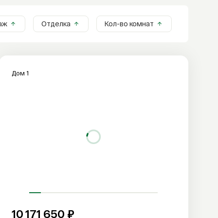
аж
Отделка
Кол-во комнат
Дом 1
10 171 650 ₽