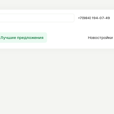
+7(984) 194-07-49
Лучшие предложения
Новостройки
Заказать звонок
Сервисы AFLA
Таиланд
Продажа
Аренда
Покупка