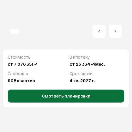
От
До
Продажа
Аренда
Отделка
Покупка
С отделкой
Без отделки
White box
Ипотека
Ипотечный калькулятор
Найти
ДВ ипотека
Стоимость
В ипотеку
Семейная ипотека
СБРОСИТЬ ВСЕ ФИЛЬТРЫ
от 7 076 351 ₽
от 23 334 ₽/мес.
Сельская ипотека
Свободно
Срок сдачи
IT-ипотека
908 квартир
4 кв. 2027 г.
О компании
Смотреть планировки
О компании
FAQ
Контакты