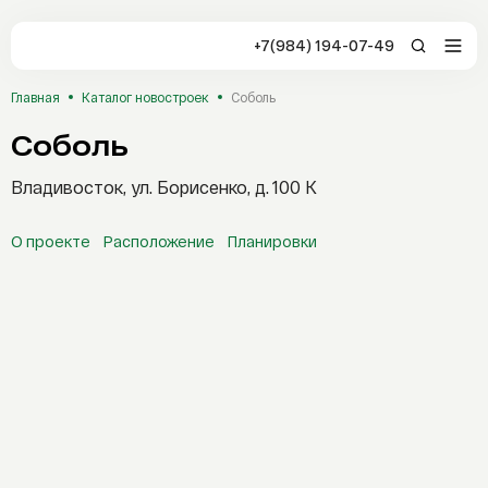
+7(984) 194-07-49
+7(984) 194-0
Главная
Каталог новостроек
Соболь
Владивосток
Соболь
Заказать звонок
Отзывы
Владивосток, ул. Борисенко, д. 100 К
Студия
1-комнатная
2-комнатная
О проекте
Расположение
Планировки
3-комнатная
4-комнатная
5 комнат и более
Стоимость, ₽
Каталог
Новостройки
От
До
Сервисы AFLAT
Площадь, м²
Таиланд