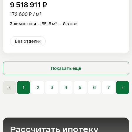
9 518 911 ₽
172 600 ₽ / м²
3-комнатная
55.15 м²
8 этаж
Без отделки
Показать ещё
1
2
3
4
5
6
7
8
Рассчитать
ипотеку