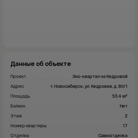
Продажа
Аренда
Покупка
Ипотека
Ипотечный калькулятор
ДВ ипотека
Данные об объекте
Семейная ипотека
Сельская ипотека
Проект
Эко-квартал на Кедровой
IT-ипотека
Адрес
г. Новосибирск, ул. Кедровая, д. 80/1
О компании
Площадь
53.4 м²
Балкон
Нет
О компании
Этаж
2
FAQ
Номер квартиры
17
Контакты
Отделка
Самоотделка