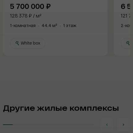
Отправить заявку
5 700 000 ₽
6 5
Отправить заявку
Отправить заявку
Отправить заявку
Email
Email
Email
128 378 ₽ / м²
121 7
1-комнатная
44.4 м²
1 этаж
2-ком
White box
W
Другие жилые комплексы