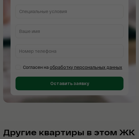
Специальные условия
Дальневосточный банк
Ваше имя
Газпромбанк
Россельхозбанк
Номер телефона
Совкомбанк
Согласен на
обработку персональных данных
АТБ
Оставить заявку
ПСБ
ВТБ
Сбербанк
Другие квартиры в этом ЖК