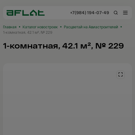
+7(984) 194-07-49
+7(984) 194-0
Главная
Каталог новостроек
Расцветай на Авиастроителей
Владивосток
1-комнатная, 42.1 м², № 229
1-комнатная, 42.1 м², № 229
Заказать звонок
Отзывы
Каталог
Новостройки
Сервисы AFLAT
Таиланд