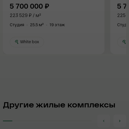
Отправить заявку
5 700 000 ₽
5 7
Отправить заявку
Отправить заявку
Отправить заявку
Email
Email
Email
223 529 ₽ / м²
225 2
Студия
25.5 м²
19 этаж
Студ
White box
W
Другие жилые комплексы