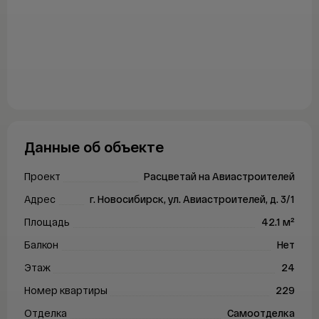
Продажа
Аренда
Покупка
Ипотека
Ипотечный калькулятор
ДВ ипотека
Данные об объекте
Семейная ипотека
Сельская ипотека
Проект
Расцветай на Авиастроителей
IT-ипотека
Адрес
г. Новосибирск, ул. Авиастроителей, д. 3/1
О компании
Площадь
42.1 м²
Балкон
Нет
О компании
Этаж
24
FAQ
Номер квартиры
229
Контакты
Отделка
Самоотделка