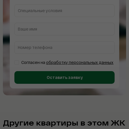
Специальные условия
Дальневосточный банк
Ваше имя
Газпромбанк
Россельхозбанк
Номер телефона
Совкомбанк
Согласен на
обработку персональных данных
АТБ
Оставить заявку
ПСБ
ВТБ
Сбербанк
Другие квартиры в этом ЖК