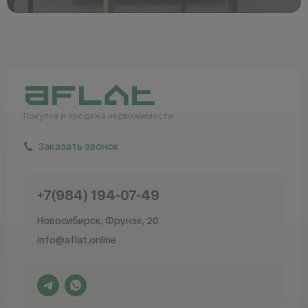
ДКК-ДВ
Новый Мир
SG Development
Покупка и продажа
недвижимости
Поляков
Заказать звонок
Снеговая-Комфорт
+7(984) 194-07-49
Юг-Строй
Новосибирск, Фрунзе, 20
Мирах
info@aflat.online
Эскадра Девелопмент
Проектно-изыскательская компания