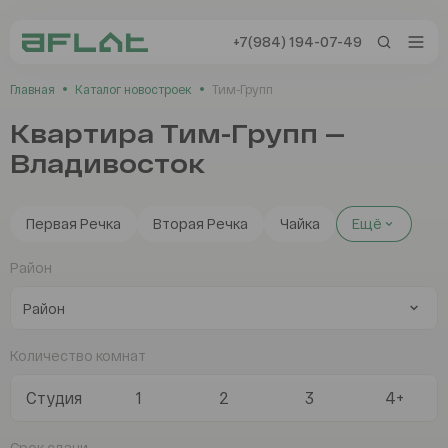
+7(984) 194-07-49
+7(984) 194-0
Главная
Каталог новостроек
Тим-Групп
Владивосток
Квартира Тим-Групп —
Владивосток
Заказать звонок
Отзывы
Первая Речка
Вторая Речка
Чайка
Ещё
Район
Каталог
Новостройки
Количество комнат
Сервисы AFLAT
Любой
Студия
1
2
3
4+
Таиланд
Первая Речка
Срок сдачи