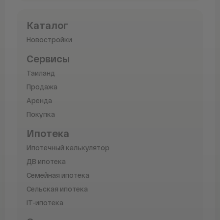
Северное
Каталог
Новостройки
Пегас
Сервисы
Новый Дом
Таиланд
Продажа
Ресурс Девелопмент-Острогорная
Аренда
Покупка
ОСК Регион
Ипотека
Ипотечный калькулятор
СМП
ДВ ипотека
РКСК
Семейная ипотека
Сельская ипотека
Aura Development
IT-ипотека