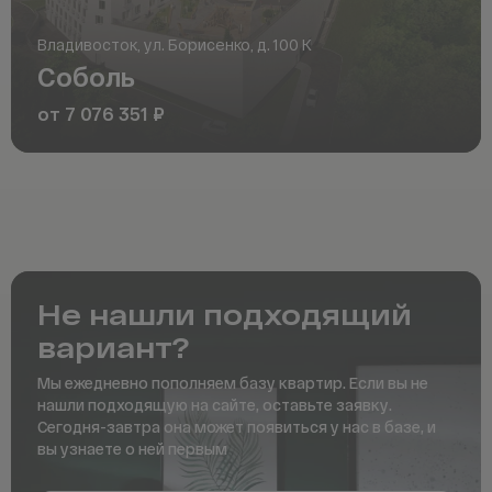
Телецентр
Владивосток, ул. Борисенко, д. 100 К
Академия
Соболь
от 7 076 351 ₽
Библиосити
SD GROUP
Гелеон
Вотэтодом
Не нашли подходящий
вариант?
Союз
Мы ежедневно пополняем базу квартир. Если вы не
ГК СМП
нашли подходящую на сайте, оставьте заявку.
Сегодня-завтра она
может появиться у нас в базе, и
вы узнаете о ней первым