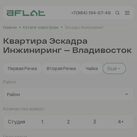
+7(984) 194-07-49
+7(984) 194-0
Главная
Каталог новостроек
Эскадра Инжиниринг
Владивосток
Квартира Эскадра
Инжиниринг — Владивосток
Заказать звонок
Отзывы
Первая Речка
Вторая Речка
Чайка
Ещё
Район
Каталог
Новостройки
Количество комнат
Сервисы AFLAT
Любой
Студия
1
2
3
4+
Таиланд
Первая Речка
Срок сдачи