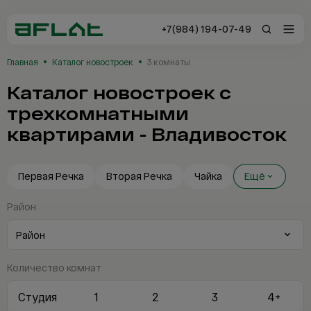
+7(984) 194-07-49
+7(984) 194-0
Главная
Каталог новостроек
3 комнаты
Владивосток
Каталог новостроек с
трехкомнатными
Заказать звонок
Отзывы
квартирами - Владивосток
Первая Речка
Вторая Речка
Чайка
Ещё
Район
Каталог
Новостройки
Сервисы AFLAT
Количество комнат
Любой
Таиланд
Студия
1
2
3
4+